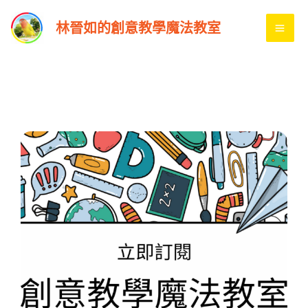
跳
MA
林晉如的創意教學魔法教室
至
ME
主
要
內
容