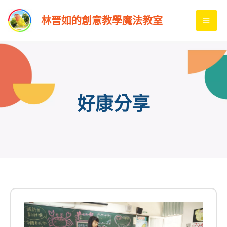
跳
MA
林晉如的創意教學魔法教室
至
ME
主
要
內
容
好康分享