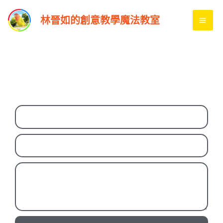
跳
MA
林晉如的創意教學魔法教室
至
ME
主
要
內
容