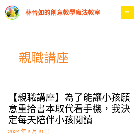
跳
MA
林晉如的創意教學魔法教室
至
ME
主
要
內
容
親職講座
【親職講座】為了能讓小孩願
【親
職
意重拾書本取代看手機，我決
講
定每天陪伴小孩閱讀
座】
2024 年 3 月 31 日
為