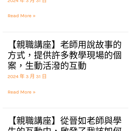
識
2024 年 3 月 31 日
想
教
仍
不
過」!
育
來
Read More »
在
最
得
話
根
及!
下，
本
【親職講座】老師用說故事的
【親
名
的
職
方式，提供許多教學現場的個
不
根
講
案，生動活潑的互動
虛
基
座】
傳，
是
2024 年 3 月 31 日
老
終
從
師
於
Read More »
「家
用
見
庭
說
識
開
故
了
【親職講座】從晉如老師與學
【親
始」，
事
老
職
父