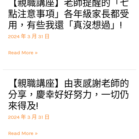
【親職講座】老師提醒的「七
【親
朝
學
性
職
點注意事項」各年級家長都受
「提
老
格
講
用，有些我還「真沒想過」!
取
師，
座】
輸
深
2024 年 3 月 31 日
老
出」
深
師
的
Read More »
感
提
方
謝
醒
向
晉
的
邁
【親職講座】由衷感謝老師的
【親
如
「七
進
職
分享，慶幸好好努力，一切仍
老
點
講
來得及!
師
注
座】
無
意
2024 年 3 月 31 日
由
私
事
衷
的
Read More »
項」