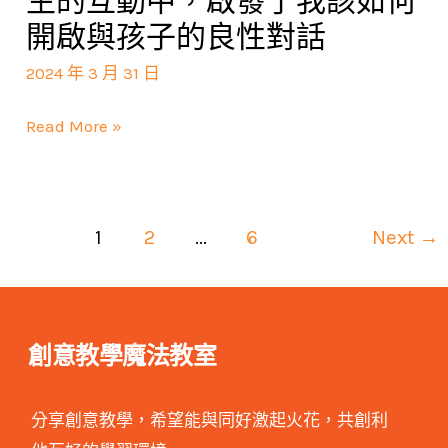
生的互動中，啟發了我該如何
的
師
講
開啟與孩子的良性對話
母
方
的
座】
親
式，
2024 年 3 月 31 日
魅
從
是
提
力!
晉
孩
Read More »
供
如
子
許
老
最
多
師
初
教
1
2
...
6
Next
→
與
的
學
學
「老
現
生
師
場
的
和
的
創意教學魔法教室
互
榜
個
動
樣」
案，
分享創意教學，希望能與同好激起火花，共創利
中，
生