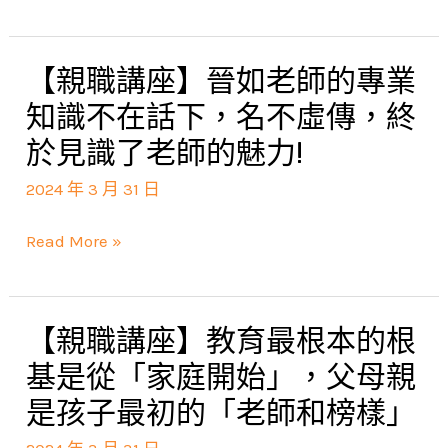
感
教
各
謝
學
年
老
創
【親職講座】晉如老師的專業
【親
級
師
意
職
知識不在話下，名不虛傳，終
家
的
分
講
於見識了老師的魅力!
長
分
享
座】
都
享，
2024 年 3 月 31 日
晉
受
慶
如
用，
Read More »
幸
老
有
好
師
些
好
的
我
【親職講座】教育最根本的根
【親
努
專
還
職
基是從「家庭開始」，父母親
力，
業
「真
講
是孩子最初的「老師和榜樣」
一
知
沒
座】
切