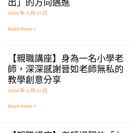
出」的方向邁進
手
子，
座】
機，
反
2024 年 3 月 31 日
我
我
射
家
決
Read More »
出
親
定
家
子
每
庭
共
天
【親職講座】身為一名小學老
【親
教
讀
陪
職
師，深深感謝晉如老師無私的
育
著
伴
講
教學創意分享
的
重
小
座】
方
在
2024 年 3 月 31 日
孩
身
式
讀，
閱
為
和
Read More »
未
讀
一
父
來
名
母
要
小
的