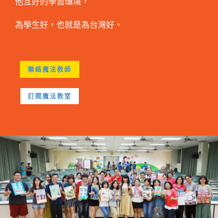
他互好的學習環境，
啟
動
發
為學生好，也就是為台灣好。
活
了
潑
我
的
該
聯絡魔法教師
互
如
動
何
訂閱魔法教室
開
啟
與
孩
子
的
良
性