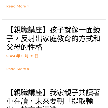
了
Read More »
能
讓
小
【親職講座】孩子就像一面鏡
【親
孩
職
子，反射出家庭教育的方式和
願
講
父母的性格
意
座】
重
2024 年 3 月 31 日
孩
拾
子
Read More »
書
就
本
像
取
一
【親職講座】我家親子共讀著
【親
代
面
職
重在讀，未來要朝「提取輸
看
鏡
講