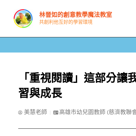
跳
林晉如的創意教學魔法教室
至
共創利他互好的學習環境
主
要
內
容
「重視閱讀」這部分讓
習與成長
美慧老師
高雄市幼兒園教師 (慈濟教聯會