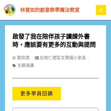
跳
MA
林晉如的創意教學魔法教室
至
ME
主
要
內
啟發了我在陪伴孩子讀課外書
容
時，應該要有更多的互動與提問
劉奕君
台南仁德區文賢國小家長
主題演講
更多學員回饋