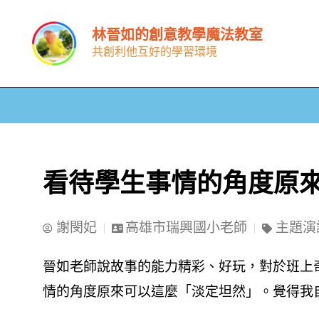
跳
林晉如的創意教學魔法教室
至
共創利他互好的學習環境
主
要
內
容
看待學生事情的角度原
謝閔妃
高雄市瑞興國小老師
主題演
晉如老師說故事的能力精彩、好玩，對於班上
情的角度原來可以這麼「淡定坦然」。覺得我