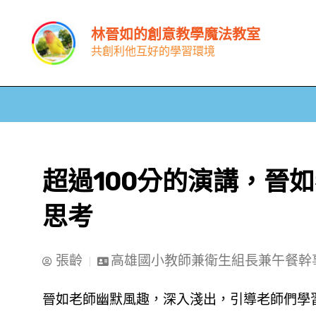
跳
林晉如的創意教學魔法教室
至
共創利他互好的學習環境
主
要
內
容
超過100分的演講，晉
思考
張齡
高雄國小教師兼衛生組長兼午餐幹
晉如老師幽默風趣，深入淺出，引導老師們學