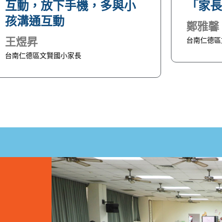
互動，放下手機，多與小
「家
孩溝通互動
鄭雅馨
王煜昇
台南仁德區
台南仁德區文賢國小家長