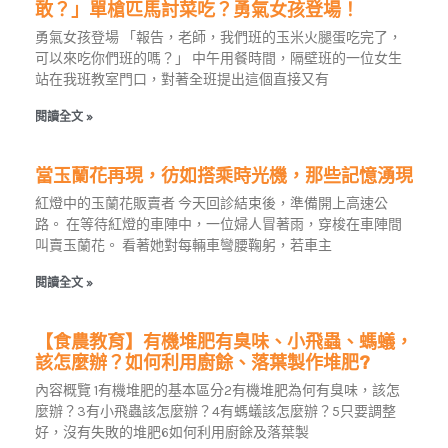
敢？」單槍匹馬討菜吃？勇氣女孩登場！
勇氣女孩登場 「報告，老師，我們班的玉米火腿蛋吃完了，
可以來吃你們班的嗎？」 中午用餐時間，隔壁班的一位女生
站在我班教室門口，對著全班提出這個直接又有
閱讀全文 »
當玉蘭花再現，彷如搭乘時光機，那些記憶湧現
紅燈中的玉蘭花販賣者 今天回診結束後，準備開上高速公
路。 在等待紅燈的車陣中，一位婦人冒著雨，穿梭在車陣間
叫賣玉蘭花。 看著她對每輛車彎腰鞠躬，若車主
閱讀全文 »
【食農教育】有機堆肥有臭味、小飛蟲、螞蟻，
該怎麼辦？如何利用廚餘、落葉製作堆肥?
內容概覽 1有機堆肥的基本區分2有機堆肥為何有臭味，該怎
麼辦？3有小飛蟲該怎麼辦？4有螞蟻該怎麼辦？5只要調整
好，沒有失敗的堆肥6如何利用廚餘及落葉製