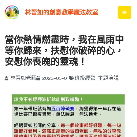
跳
MA
林晉如的創意教學魔法教室
至
ME
主
要
當你熱情燃盡時，我在風雨中
內
等你歸來，扶慰你破碎的心，
容
安慰你喪魄的靈魂！
林晉如老師
2023-05-01
班級經營
,
主題演講