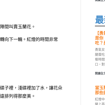
閱讀全文
最
陣間叫賣玉蘭花。
【勇
是你
轉向下一輛。紅燈的時間非常
吃？
勇氣女
腿蛋吃
餐時間
口，對
閱讀全文
當玉
碟子裡，淺碟裡加了水，讓花朵
那些
遠排列得那麼美。
紅燈中
開上高