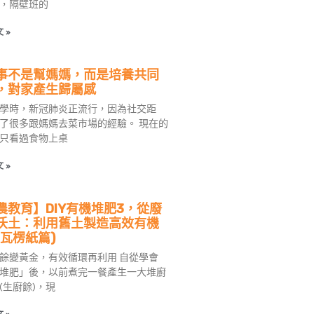
，隔壁班的
 »
事不是幫媽媽，而是培養共同
，對家產生歸屬感
學時，新冠肺炎正流行，因為社交距
了很多跟媽媽去菜市場的經驗。 現在的
只看過食物上桌
 »
農教育】DIY有機堆肥3，從廢
沃土：利用舊土製造高效有機
(瓦楞紙篇)
餘變黃金，有效循環再利用 自從學會
堆肥」後，以前煮完一餐產生一大堆廚
(生廚餘)，現