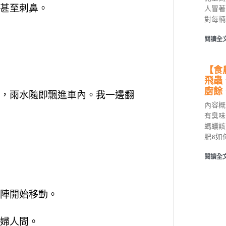
甚至刺鼻。
人冒著
對每輛
閱讀全文
【食
飛蟲
廚餘
，雨水隨即飄進車內。我一邊翻
內容概
有臭味
螞蟻該
肥6如
閱讀全文
陣開始移動。
婦人問。