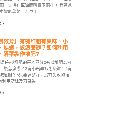
雨，穿梭在車陣間叫賣玉蘭花。 看著她
車彎腰鞠躬，若車主
 »
農教育】有機堆肥有臭味、小
、螞蟻，該怎麼辦？如何利用
、落葉製作堆肥?
覽 1有機堆肥的基本區分2有機堆肥為何
，該怎麼辦？3有小飛蟲該怎麼辦？4有
怎麼辦？5只要調整好，沒有失敗的堆
何利用廚餘及落葉製
 »