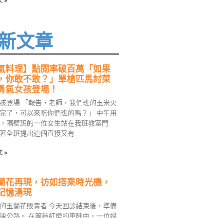
 »
新文章
氣料理】點閱率破百萬「如果
，你敢不敢？」單槍匹馬討菜
勇氣女孩登場！
孩登場 「報告，老師，我們班的玉米火
完了，可以來吃你們班的嗎？」 中午用
，隔壁班的一位女生站在我班教室門
著全班提出這個直接又有
 »
蘭花再現，彷如搭乘時光機，
記憶湧現
的玉蘭花販賣者 今天回診結束後，準備
速公路。 在等待紅燈的車陣中，一位婦