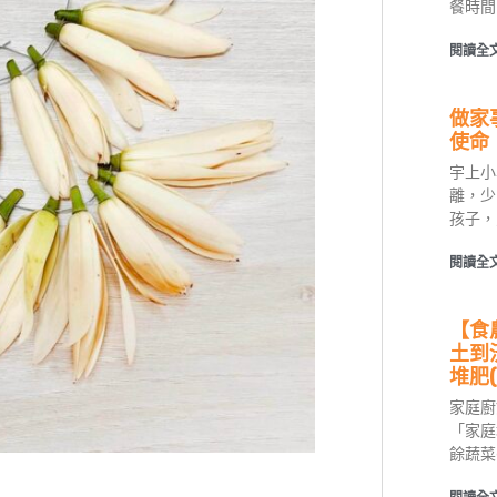
餐時間
閱讀全文
做家
使命
宇上小
離，少
孩子，
閱讀全文
【食
土到
堆肥
家庭廚
「家庭
餘蔬菜