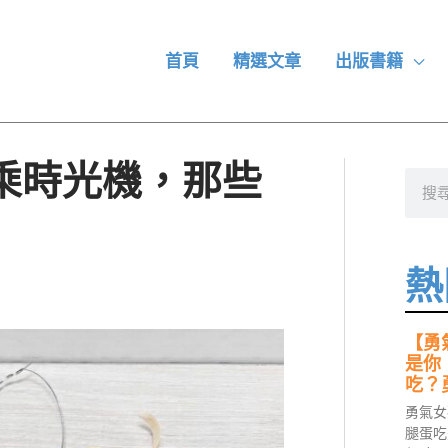
首頁
精選文章
出版書籍
乘時光機，那些
搜
尋
熱
【勇
是你
吃？
勇氣女
腿蛋吃