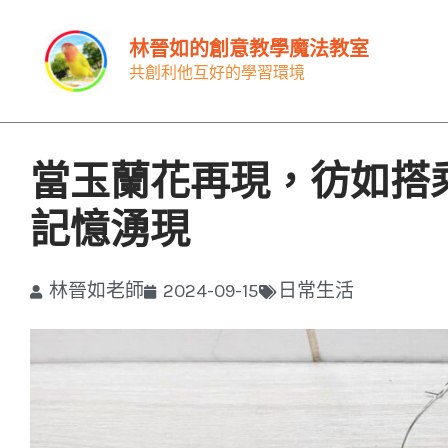
跳
林晉如的創意教學魔法教室
至
共創利他互好的學習環境
主
要
內
當玉蘭花再現，彷如搭
容
記憶湧現
林晉如老師
2024-09-15
日常生活