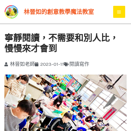
跳
MA
林晉如的創意教學魔法教室
至
ME
主
要
寧靜閱讀，不需要和別人比，
內
慢慢來才會到
容
林晉如老師
2023-01-11
閱讀寫作