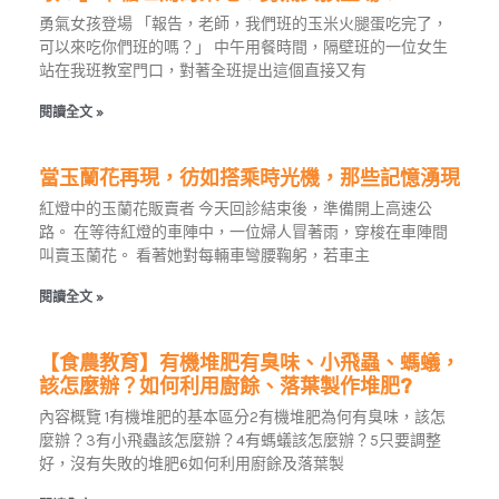
勇氣女孩登場 「報告，老師，我們班的玉米火腿蛋吃完了，
可以來吃你們班的嗎？」 中午用餐時間，隔壁班的一位女生
站在我班教室門口，對著全班提出這個直接又有
閱讀全文 »
當玉蘭花再現，彷如搭乘時光機，那些記憶湧現
紅燈中的玉蘭花販賣者 今天回診結束後，準備開上高速公
路。 在等待紅燈的車陣中，一位婦人冒著雨，穿梭在車陣間
叫賣玉蘭花。 看著她對每輛車彎腰鞠躬，若車主
閱讀全文 »
【食農教育】有機堆肥有臭味、小飛蟲、螞蟻，
該怎麼辦？如何利用廚餘、落葉製作堆肥?
內容概覽 1有機堆肥的基本區分2有機堆肥為何有臭味，該怎
麼辦？3有小飛蟲該怎麼辦？4有螞蟻該怎麼辦？5只要調整
好，沒有失敗的堆肥6如何利用廚餘及落葉製