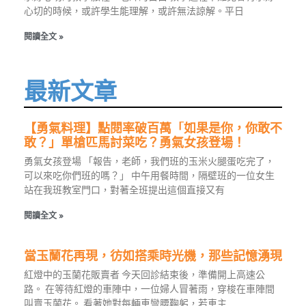
心切的時候，或許學生能理解，或許無法諒解。平日
閱讀全文 »
最新文章
【勇氣料理】點閱率破百萬「如果是你，你敢不
敢？」單槍匹馬討菜吃？勇氣女孩登場！
勇氣女孩登場 「報告，老師，我們班的玉米火腿蛋吃完了，
可以來吃你們班的嗎？」 中午用餐時間，隔壁班的一位女生
站在我班教室門口，對著全班提出這個直接又有
閱讀全文 »
當玉蘭花再現，彷如搭乘時光機，那些記憶湧現
紅燈中的玉蘭花販賣者 今天回診結束後，準備開上高速公
路。 在等待紅燈的車陣中，一位婦人冒著雨，穿梭在車陣間
叫賣玉蘭花。 看著她對每輛車彎腰鞠躬，若車主