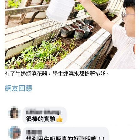
有了牛奶瓶澆花器，學生連澆水都搶著排隊。
網友回饋