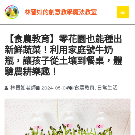
跳
MA
林晉如的創意教學魔法教室
至
ME
主
要
【食農教育】零花園也能種出
內
新鮮蔬菜！利用家庭號牛奶
容
瓶，讓孩子從土壤到餐桌，體
驗農耕樂趣！
林晉如老師
2024-05-04
食農教育
,
日常生活