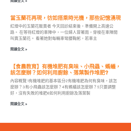
閱讀全文 »
當玉蘭花再現，彷如搭乘時光機，那些記憶湧現
紅燈中的玉蘭花販賣者 今天回診結束後，準備開上高速公
路。 在等待紅燈的車陣中，一位婦人冒著雨，穿梭在車陣間
叫賣玉蘭花。 看著她對每輛車彎腰鞠躬，若車主
閱讀全文 »
【食農教育】有機堆肥有臭味、小飛蟲、螞蟻，
該怎麼辦？如何利用廚餘、落葉製作堆肥?
內容概覽 1有機堆肥的基本區分2有機堆肥為何有臭味，該怎
麼辦？3有小飛蟲該怎麼辦？4有螞蟻該怎麼辦？5只要調整
好，沒有失敗的堆肥6如何利用廚餘及落葉製
閱讀全文 »