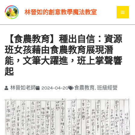
跳
MA
林晉如的創意教學魔法教室
至
ME
主
要
【食農教育】種出自信：資源
內
班女孩藉由食農教育展現潛
容
能，文筆大躍進，班上掌聲響
起
林晉如老師
2024-04-20
食農教育
,
班級經營