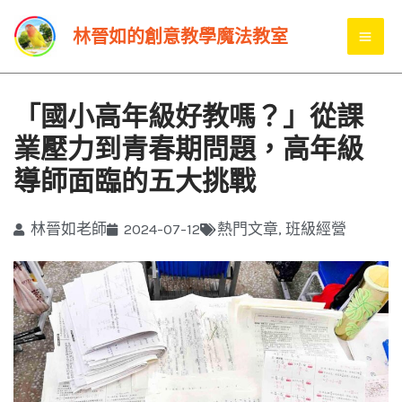
跳
MA
林晉如的創意教學魔法教室
至
ME
主
要
「國小高年級好教嗎？」從課
內
業壓力到青春期問題，高年級
容
導師面臨的五大挑戰
林晉如老師
2024-07-12
熱門文章
,
班級經營