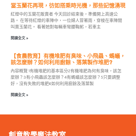
當玉蘭花再現，彷如搭乘時光機，那些記憶湧現
紅燈中的玉蘭花販賣者 今天回診結束後，準備開上高速公
路。 在等待紅燈的車陣中，一位婦人冒著雨，穿梭在車陣間
叫賣玉蘭花。 看著她對每輛車彎腰鞠躬，若車主
閱讀全文 »
【食農教育】有機堆肥有臭味、小飛蟲、螞蟻，
該怎麼辦？如何利用廚餘、落葉製作堆肥?
內容概覽 1有機堆肥的基本區分2有機堆肥為何有臭味，該怎
麼辦？3有小飛蟲該怎麼辦？4有螞蟻該怎麼辦？5只要調整
好，沒有失敗的堆肥6如何利用廚餘及落葉製
閱讀全文 »
創意教學魔法教室