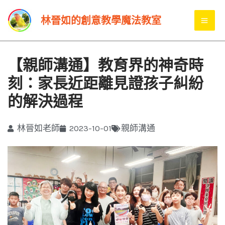
跳
MA
林晉如的創意教學魔法教室
至
ME
主
要
【親師溝通】教育界的神奇時
內
刻：家長近距離見證孩子糾紛
容
的解決過程
林晉如老師
2023-10-01
親師溝通