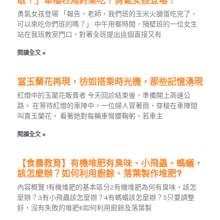
敢？」單槍匹馬討菜吃？勇氣女孩登場！
勇氣女孩登場 「報告，老師，我們班的玉米火腿蛋吃完了，
可以來吃你們班的嗎？」 中午用餐時間，隔壁班的一位女生
站在我班教室門口，對著全班提出這個直接又有
閱讀全文 »
當玉蘭花再現，彷如搭乘時光機，那些記憶湧現
紅燈中的玉蘭花販賣者 今天回診結束後，準備開上高速公
路。 在等待紅燈的車陣中，一位婦人冒著雨，穿梭在車陣間
叫賣玉蘭花。 看著她對每輛車彎腰鞠躬，若車主
閱讀全文 »
【食農教育】有機堆肥有臭味、小飛蟲、螞蟻，
該怎麼辦？如何利用廚餘、落葉製作堆肥?
內容概覽 1有機堆肥的基本區分2有機堆肥為何有臭味，該怎
麼辦？3有小飛蟲該怎麼辦？4有螞蟻該怎麼辦？5只要調整
好，沒有失敗的堆肥6如何利用廚餘及落葉製