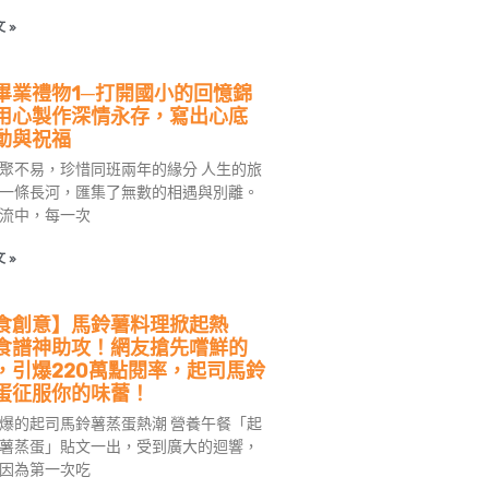
 »
畢業禮物1─打開國小的回憶錦
用心製作深情永存，寫出心底
動與祝福
聚不易，珍惜同班兩年的緣分 人生的旅
一條長河，匯集了無數的相遇與別離。
流中，每一次
 »
食創意】馬鈴薯料理掀起熱
食譜神助攻！網友搶先嚐鮮的
，引爆220萬點閱率，起司馬鈴
蛋征服你的味蕾！
爆的起司馬鈴薯蒸蛋熱潮 營養午餐「起
薯蒸蛋」貼文一出，受到廣大的迴響，
因為第一次吃