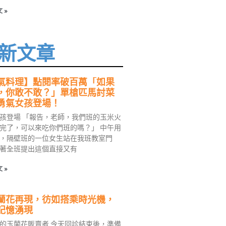
 »
新文章
氣料理】點閱率破百萬「如果
，你敢不敢？」單槍匹馬討菜
勇氣女孩登場！
孩登場 「報告，老師，我們班的玉米火
完了，可以來吃你們班的嗎？」 中午用
，隔壁班的一位女生站在我班教室門
著全班提出這個直接又有
 »
蘭花再現，彷如搭乘時光機，
記憶湧現
的玉蘭花販賣者 今天回診結束後，準備