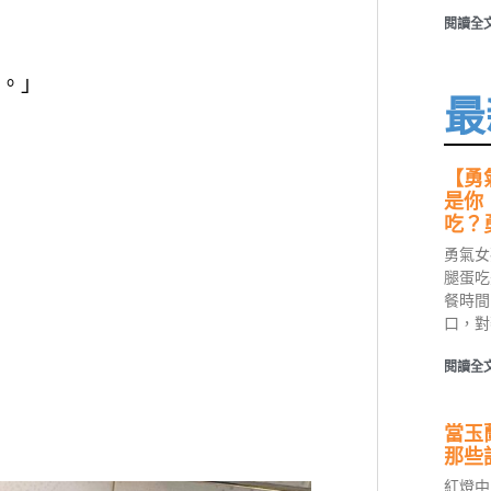
閱讀全文
。」
最
【勇
是你
吃？
勇氣女
腿蛋吃
餐時間
口，對
閱讀全文
當玉
那些
紅燈中