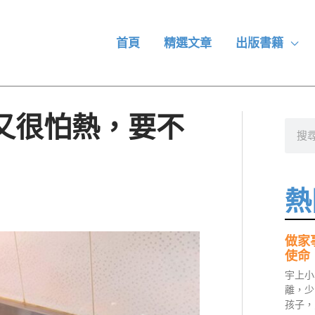
首頁
精選文章
出版書籍
又很怕熱，要不
搜
尋
熱
做家
使命
宇上小
離，少
孩子，