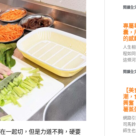
閱讀全文
專屬
囊，
的感
人生相
程如同
這條河
閱讀全文
【美
潮，
興奮
薯蒸
網路引
司馬鈴
師生也
在一起切，但是力道不夠，硬要