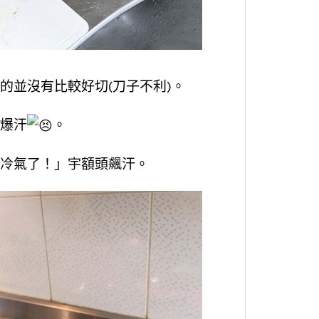
的並沒有比較好切(刀子不利)。
爆汗
。
冷氣了！」宇額頭飆汗。