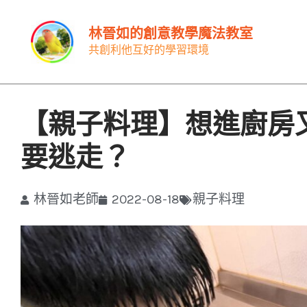
跳
林晉如的創意教學魔法教室
至
共創利他互好的學習環境
主
要
內
【親子料理】想進廚房
容
要逃走？
林晉如老師
2022-08-18
親子料理