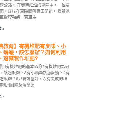
速公路。 在等待紅燈的車陣中，一位婦
雨，穿梭在車陣間叫賣玉蘭花。 看著她
車彎腰鞠躬，若車主
 »
農教育】有機堆肥有臭味、小
、螞蟻，該怎麼辦？如何利用
、落葉製作堆肥?
覽 1有機堆肥的基本區分2有機堆肥為何
，該怎麼辦？3有小飛蟲該怎麼辦？4有
怎麼辦？5只要調整好，沒有失敗的堆
何利用廚餘及落葉製
 »