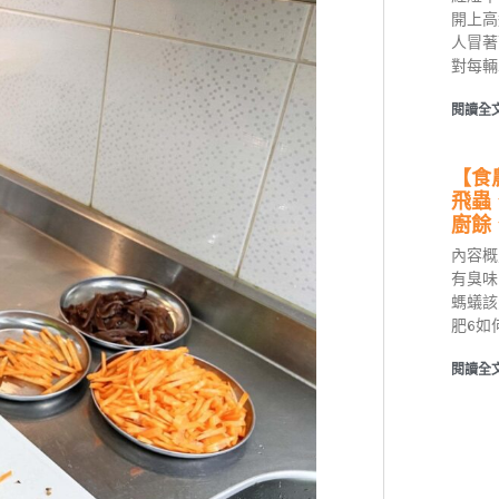
開上高
人冒著
對每輛
閱讀全文
【食
飛蟲
廚餘
內容概
有臭味
螞蟻該
肥6如
閱讀全文