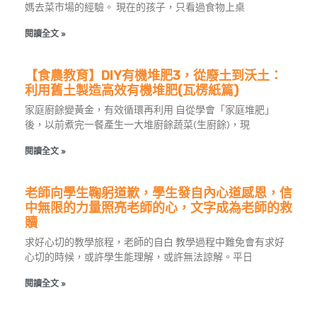
媽去菜市場的經驗。 現在的孩子，只看過食物上桌
閱讀全文 »
【食農教育】DIY有機堆肥3，從廢土到沃土：
利用舊土製造高效有機堆肥(瓦楞紙篇)
家庭廚餘變黃金，有效循環再利用 自從學會「家庭堆肥」
後，以前煮完一餐產生一大堆廚餘蔬菜(生廚餘)，現
閱讀全文 »
老師向學生鞠躬道歉，學生發自內心道感恩，信
中無限的力量照亮老師的心，文字成為老師的救
贖
求好心切的教學旅程，老師的自白 教學過程中難免會有求好
心切的時候，或許學生能理解，或許無法諒解。平日
閱讀全文 »