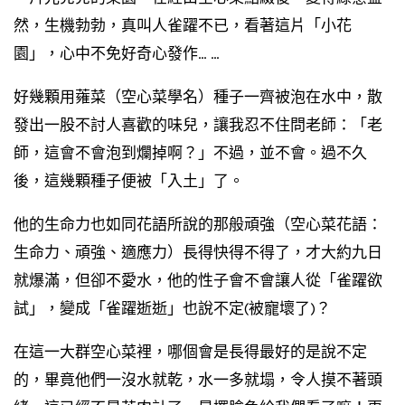
然，生機勃勃，真叫人雀躍不已，看著這片「小花
園」，心中不免好奇心發作… …
好幾顆用蕹菜（空心菜學名）種子一齊被泡在水中，散
發出一股不討人喜歡的味兒，讓我忍不住問老師：「老
師，這會不會泡到爛掉啊？」不過，並不會。過不久
後，這幾顆種子便被「入土」了。
他的生命力也如同花語所說的那般頑強（空心菜花語：
生命力、頑強、適應力）長得快得不得了，才大約九日
就爆滿，但卻不愛水，他的性子會不會讓人從「雀躍欲
試」，變成「雀躍逝逝」也說不定(被寵壞了)？
在這一大群空心菜裡，哪個會是長得最好的是說不定
的，畢竟他們一沒水就乾，水一多就塌，令人摸不著頭