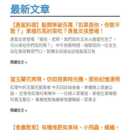
最新文章
【勇氣料理】點閱率破百萬「如果是你，你敢不
敢？」單槍匹馬討菜吃？勇氣女孩登場！
勇氣女孩登場 「報告，老師，我們班的玉米火腿蛋吃完了，
可以來吃你們班的嗎？」 中午用餐時間，隔壁班的一位女生
站在我班教室門口，對著全班提出這個直接又有
閱讀全文 »
當玉蘭花再現，彷如搭乘時光機，那些記憶湧現
紅燈中的玉蘭花販賣者 今天回診結束後，準備開上高速公
路。 在等待紅燈的車陣中，一位婦人冒著雨，穿梭在車陣間
叫賣玉蘭花。 看著她對每輛車彎腰鞠躬，若車主
閱讀全文 »
【食農教育】有機堆肥有臭味、小飛蟲、螞蟻，