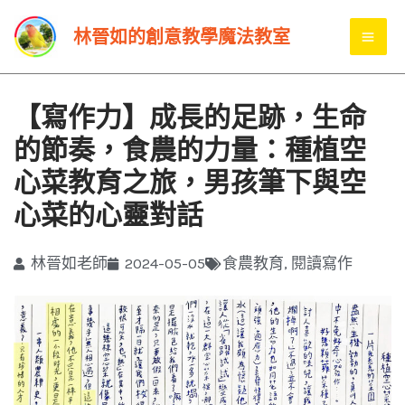
跳
MA
林晉如的創意教學魔法教室
至
ME
主
要
【寫作力】成長的足跡，生命
內
的節奏，食農的力量：種植空
容
心菜教育之旅，男孩筆下與空
心菜的心靈對話
林晉如老師
2024-05-05
食農教育
,
閱讀寫作