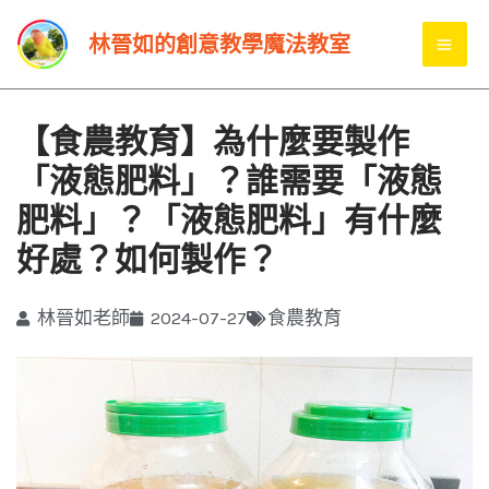
跳
MA
林晉如的創意教學魔法教室
至
ME
主
要
【食農教育】為什麼要製作
內
「液態肥料」？誰需要「液態
容
肥料」？「液態肥料」有什麼
好處？如何製作？
林晉如老師
2024-07-27
食農教育