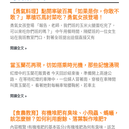
【勇氣料理】點閱率破百萬「如果是你，你敢不
敢？」單槍匹馬討菜吃？勇氣女孩登場！
勇氣女孩登場 「報告，老師，我們班的玉米火腿蛋吃完了，
可以來吃你們班的嗎？」 中午用餐時間，隔壁班的一位女生
站在我班教室門口，對著全班提出這個直接又有
閱讀全文 »
當玉蘭花再現，彷如搭乘時光機，那些記憶湧現
紅燈中的玉蘭花販賣者 今天回診結束後，準備開上高速公
路。 在等待紅燈的車陣中，一位婦人冒著雨，穿梭在車陣間
叫賣玉蘭花。 看著她對每輛車彎腰鞠躬，若車主
閱讀全文 »
【食農教育】有機堆肥有臭味、小飛蟲、螞蟻，
該怎麼辦？如何利用廚餘、落葉製作堆肥?
內容概覽 1有機堆肥的基本區分2有機堆肥為何有臭味，該怎