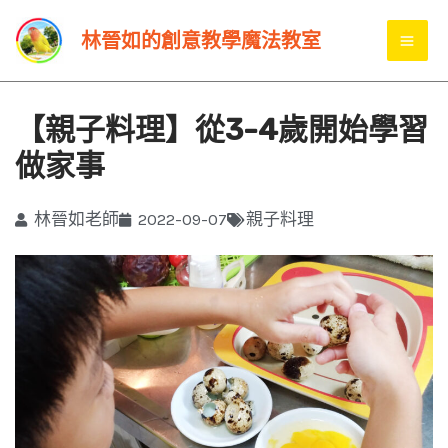
跳
MA
林晉如的創意教學魔法教室
至
ME
主
要
【親子料理】從3-4歲開始學習
內
做家事
容
林晉如老師
2022-09-07
親子料理