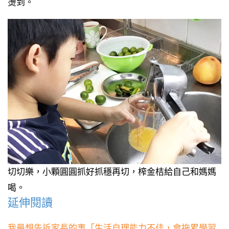
燙到。
切切樂，小顆圓圓抓好抓穩再切，榨金桔給自己和媽媽
喝。
延伸閱讀
我最想告訴家長的事「生活自理能力不佳，會拖累學習