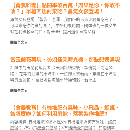
【勇氣料理】點閱率破百萬「如果是你，你敢不
敢？」單槍匹馬討菜吃？勇氣女孩登場！
勇氣女孩登場 「報告，老師，我們班的玉米火腿蛋吃完了，
可以來吃你們班的嗎？」 中午用餐時間，隔壁班的一位女生
站在我班教室門口，對著全班提出這個直接又有
閱讀全文 »
當玉蘭花再現，彷如搭乘時光機，那些記憶湧現
紅燈中的玉蘭花販賣者 今天回診結束後，準備開上高速公
路。 在等待紅燈的車陣中，一位婦人冒著雨，穿梭在車陣間
叫賣玉蘭花。 看著她對每輛車彎腰鞠躬，若車主
閱讀全文 »
【食農教育】有機堆肥有臭味、小飛蟲、螞蟻，
該怎麼辦？如何利用廚餘、落葉製作堆肥?
內容概覽 1有機堆肥的基本區分2有機堆肥為何有臭味，該怎
麼辦？3有小飛蟲該怎麼辦？4有螞蟻該怎麼辦？5只要調整