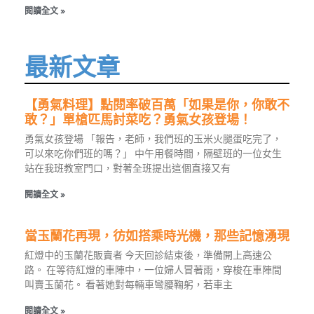
閱讀全文 »
最新文章
【勇氣料理】點閱率破百萬「如果是你，你敢不
敢？」單槍匹馬討菜吃？勇氣女孩登場！
勇氣女孩登場 「報告，老師，我們班的玉米火腿蛋吃完了，
可以來吃你們班的嗎？」 中午用餐時間，隔壁班的一位女生
站在我班教室門口，對著全班提出這個直接又有
閱讀全文 »
當玉蘭花再現，彷如搭乘時光機，那些記憶湧現
紅燈中的玉蘭花販賣者 今天回診結束後，準備開上高速公
路。 在等待紅燈的車陣中，一位婦人冒著雨，穿梭在車陣間
叫賣玉蘭花。 看著她對每輛車彎腰鞠躬，若車主
閱讀全文 »