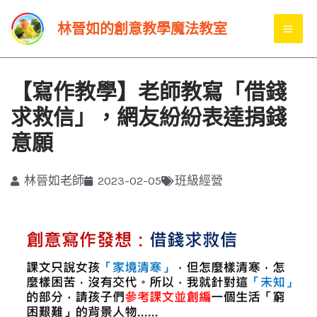
跳
MA
林晉如的創意教學魔法教室
至
ME
主
要
【寫作教學】老師教寫「借錢
內
求救信」，網友紛紛表達捐錢
容
意願
林晉如老師
2023-02-05
班級經營