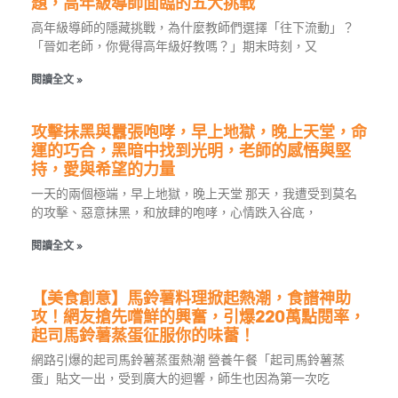
題，高年級導師面臨的五大挑戰
高年級導師的隱藏挑戰，為什麼教師們選擇「往下流動」？
「晉如老師，你覺得高年級好教嗎？」期末時刻，又
閱讀全文 »
攻擊抹黑與囂張咆哮，早上地獄，晚上天堂，命
運的巧合，黑暗中找到光明，老師的感悟與堅
持，愛與希望的力量
一天的兩個極端，早上地獄，晚上天堂 那天，我遭受到莫名
的攻擊、惡意抹黑，和放肆的咆哮，心情跌入谷底，
閱讀全文 »
【美食創意】馬鈴薯料理掀起熱潮，食譜神助
攻！網友搶先嚐鮮的興奮，引爆220萬點閱率，
起司馬鈴薯蒸蛋征服你的味蕾！
網路引爆的起司馬鈴薯蒸蛋熱潮 營養午餐「起司馬鈴薯蒸
蛋」貼文一出，受到廣大的迴響，師生也因為第一次吃