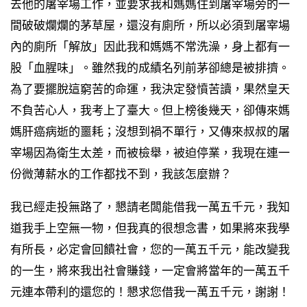
去他的屠宰場工作，並要求我和媽媽住到屠宰場旁的一
間破破爛爛的茅草屋，還沒有廁所，所以必須到屠宰場
內的廁所「解放」因此我和媽媽不常洗澡，身上都有一
股「血腥味」。雖然我的成績名列前茅卻總是被排擠。
為了要擺脫這窮苦的命運，我決定發憤苦讀，果然皇天
不負苦心人，我考上了臺大。但上榜後幾天，卻傳來媽
媽肝癌病逝的噩耗；沒想到禍不單行，又傳來叔叔的屠
宰場因為衛生太差，而被檢舉，被迫停業，我現在連一
份微薄薪水的工作都找不到，我該怎麼辦？
我已經走投無路了，懇請老闆能借我一萬五千元，我知
道我手上空無一物，但我真的很想念書，如果將來我學
有所長，必定會回饋社會，您的一萬五千元，能改變我
的一生，將來我出社會賺錢，一定會將當年的一萬五千
元連本帶利的還您的！懇求您借我一萬五千元，謝謝！