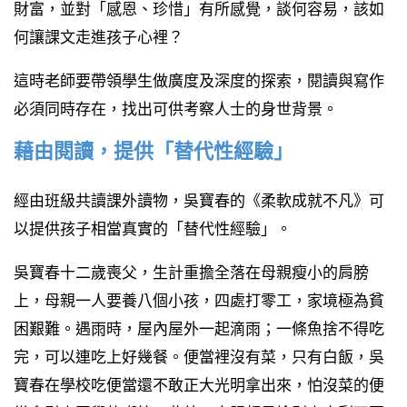
財富，並對「感恩、珍惜」有所感覺，談何容易，該如
何讓課文走進孩子心裡？
這時老師要帶領學生做廣度及深度的探索，閱讀與寫作
必須同時存在，找出可供考察人士的身世背景。
藉由閱讀，提供「替代性經驗」
經由班級共讀課外讀物，吳寶春的《柔軟成就不凡》可
以提供孩子相當真實的「替代性經驗」。
吳寶春十二歲喪父，生計重擔全落在母親瘦小的肩膀
上，母親一人要養八個小孩，四處打零工，家境極為貧
困艱難。遇雨時，屋內屋外一起滴雨；一條魚捨不得吃
完，可以連吃上好幾餐。便當裡沒有菜，只有白飯，吳
寶春在學校吃便當還不敢正大光明拿出來，怕沒菜的便