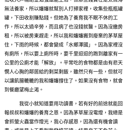
無法養家，所以嬸嬸就幫別人打掃家裡，收集些瓶瓶罐
罐，下田收割賺點錢。但她為了養育我不眠不休的工
作，所以太過辛勞，而且病了也沒錢就醫。因為沒繳房
租，所以被房東趕走，所以我和嬸嬸搬到廢棄的茅草屋
住，下雨的時候，都會變成「水鄉澤國」。因為家裡沒
有廁所，所以要上廁所時，要千里迢迢的跑到離家有一
公里的公廁才能「解放」。平常吃的食物都是由有悲天
憫人心胸的鄰居給的剩菜剩飯，雖然只有一些，但就可
以讓飢腸轆轆的我和嬸嬸撐住了。如果沒有食物，就會
到餐廳望梅止渴。
我從小就知道要用功讀書，若有好的前途就能回
報叔叔和嬸嬸的養育之恩。因為茅草屋沒電燈，我總是
會抓螢火蟲當作燈光，我心存感恩，因為還有機會讀