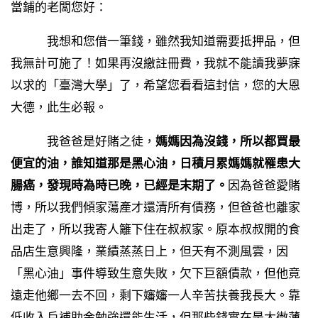
當鋪的老闆您好：
我想和您借一筆錢，雖然我知道需要抵押品，但
我無計可施了！如果再沒繳註冊費，我就不能讀我夢寐
以求的「臺灣大學」了，希望您看看這封信，您的大恩
大德，此生必報。
我爸爸是好賭之徒，
媽媽因為沒錢，所以都買最
便宜的油，誰知道那是黑心油，日積月累媽媽就罹患大
腸癌，發現時為時已晚，已經是末期了。
因為爸爸愛賭
博，所以我們傾家蕩產才還清所有債務，但爸爸也離家
出走了，所以我寄人籬下住在叔叔家。原本叔叔開的食
品店生意興隆，業績蒸蒸日上，但天有不測風雲，因
「黑心油」事件導致生意失敗，欠下巨額債款，但他竟
遠走他鄉一去不回，剩下嬸嬸一人辛苦扶養我長大。靠
低收入戶補助金勉強還能生活，但那些錢實在是太微薄