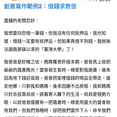
創意寫作範例2：借錢求救信
當鋪的老闆您好：
我想要向您借一筆錢，但我沒有任何抵押品，我也知
道，借錢一定要有抵押品，但如果再借不到錢，我就無
法讀我夢寐以求的「臺灣大學」了！
我爸爸是好賭之徒，媽媽罹患肝癌末期，爸爸馬上就把
爺爺的遺產敗光！當爸爸生氣時，總是對我施暴，後來
因為地下錢莊追殺，爸爸把家裡值錢的物品全帶走，遠
走他鄉，只剩我和媽媽。後來因繳不出房租，我和媽媽
只好去投靠叔叔，過著寄人籬下的生活。叔叔是個勢力
眼，以前爸爸還握有一把遺產時，總是用盛大的晏會款
待我們，但我們落魄時，卻把我們當作下人，命令我們