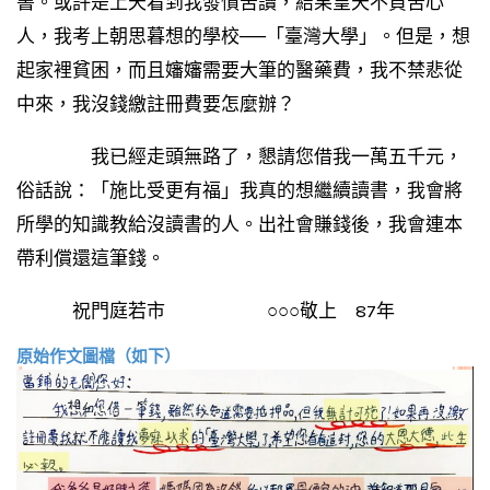
書。或許是上天看到我發憤苦讀，結果皇天不負苦心
人，我考上朝思暮想的學校──「臺灣大學」。但是，想
起家裡貧困，而且嬸嬸需要大筆的醫藥費，我不禁悲從
中來，我沒錢繳註冊費要怎麼辦？
我已經走頭無路了，懇請您借我一萬五千元，
俗話說：「施比受更有福」我真的想繼續讀書，我會將
所學的知識教給沒讀書的人。出社會賺錢後，我會連本
帶利償還這筆錢。
祝門庭若市 ○○○敬上 87年
原始作文圖檔（如下）