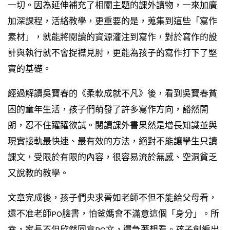
一切。因為延伸補充了相關主題的課外讀物，一來加廣
加深課程，活絡教學，更重要的是，蒐集到這些「寫作
素材」，就能將閱讀的資源灌注到寫作，對於寫作的設
計與執行就不會捉襟見肘，更能為孩子的寫作打下了堅
實的基礎。
經過解讀吳寶春的《柔軟成就不凡》後，看到吳寶春貧
困的童年生活，孩子們萌發了許多寫作方向，豁然開
朗，忍不住躍躍欲試。閱讀課外書果然是增長知識並與
現實接軌最快速、最有效的方法，絕對不能讓學生只讀
課文，受限於有限的內容，很容易流於無感、空洞貧乏
又說教的教學。
文章完成後，孩子們央求晉如老師不但不能給父母看，
還不准老師PO臉書，怕爸媽會不滿意這個「身分」。所
幸，家長不但欣然同意PO文，還急著想看。孩子創編出