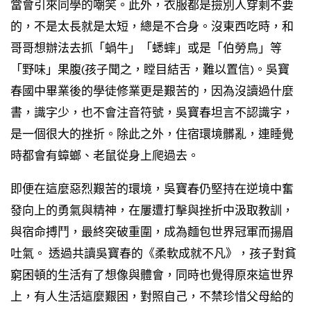
當會引來同學的嘲笑。此外，衣服都是撿別人穿剩不要
的，不是太長就是太短，總是不合身。沒東西吃時，和
哥哥想辦法去抓「蝸牛」「蟋蟀」或是「伯勞鳥」等
「野味」果腹(孩子聞之，瞠目結舌，難以置信)。吳寶
春國中畢業後的學徒修業更是艱苦的，因為沒讀過什麼
書，識字少，也不會注音符號，吳寶春坦言不認識字，
是一個很大的挫折。除此之外，住宿環境髒亂，連睡覺
時都會有蟑螂、老鼠從身上爬過去。
即便在這麼惡烈艱苦的環境，吳寶春仍堅持在逆境中奮
發向上的勇氣與精神，在屢遭打擊與挫折中汲取教訓，
與宿命搏鬥，最終突破重圍，成為麵包世界冠軍而揚眉
吐氣。 透過共讀吳寶春的《柔軟成就不凡》，孩子對貧
窮困頓的生活有了想像與體會，同時也覺得原來這世界
上，有人生活這麼艱困，對照自己，不禁珍惜父母給的