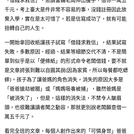
「借錢求救信」，懇請當鋪老闆伸出援手，借你一萬五
千元。考上臺大是件非常不容易的事，沒錢註冊因此放
棄入學，實在是太可惜了。若是信寫成功了，就有可能
扭轉自己的人生。
一開始拿回收紙讓孩子試寫「借錢求救信」，結果試寫
失敗，多數原因、經過、結果等細節交代不清，不是簡
單到似乎是以「便條紙」的形式命令老闆借錢，要不就
是文章誇張到難以自圓其說(因為家貧，所以每餐都吃蟋
蟀)。孩子為了讓爸媽的角色消失，消失的原因大多是
「爸爸搶劫被關」或「媽媽吸毒被捕」，雖然爸媽是
「被消失了」，但是，這樣的消失法，不禁令人皺眉
頭，也很難讓讀者聞之動容，那就更別說老闆願意借一
萬五千元了。
看完全班的文章，每個人創作出來的「可憐身世」爸爸