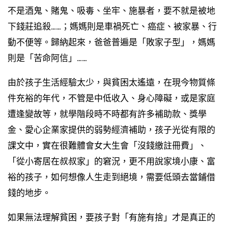
不是酒鬼、賭鬼、吸毒、坐牢、施暴者，要不就是被地
下錢莊追殺……；媽媽則是車禍死亡、癌症、被家暴、行
動不便等。歸納起來，爸爸普遍是「敗家子型」，媽媽
則是「苦命阿信」……
由於孩子生活經驗太少，與貧困太遙遠，在現今物質條
件充裕的年代，不管是中低收入、身心障礙，或是家庭
遭逢變故等，就學階段時不時都有許多補助款、獎學
金、愛心企業家提供的弱勢經濟補助，孩子光從有限的
課文中，實在很難體會女大生會「沒錢繳註冊費」、
「從小寄居在叔叔家」的窘況，更不用說家境小康、富
裕的孩子，如何想像人生走到絕境，需要低頭去當鋪借
錢的地步。
如果無法理解貧困，要孩子對「有施有捨」才是真正的